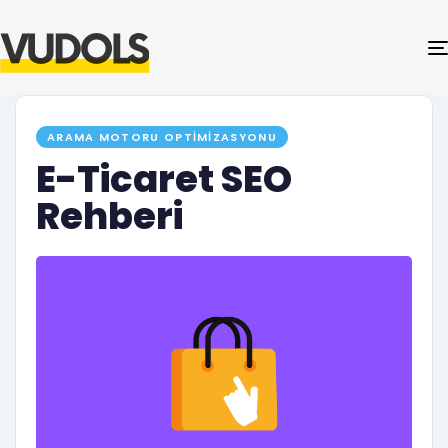
PUBLISHED
ARAMA MOTORU OPTIMIZASYONU
IN:
E-Ticaret SEO
Rehberi