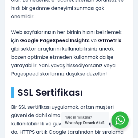
hızlı bir gezinme deneyimi sunması çok
önemlidir.
Web sayfalarınızın her birinin hızını belirlemek
için
Google PageSpeed ​​Insights
ve
GTmetrix
gibi sektör araçlarını kullanabilirsiniz ancak
bazen optimize etmeden kullanmak da işe
yarayabilir. Yani, yavaş hissediyorsanız veya
Pagespeed skorlarınız düşükse düzeltin!
SSL Sertifikası
Bir SSL sertifikası uygulamak, artan müşteri
güveni de dahil olmak üzere çok sayıda
Yardım mı lazım?
kullanılabilirlik ve güvenlik avantajına sahip olsa
WhatsApp Destek Aktif.
da, HTTPS artık Google tarafından bir sıralama